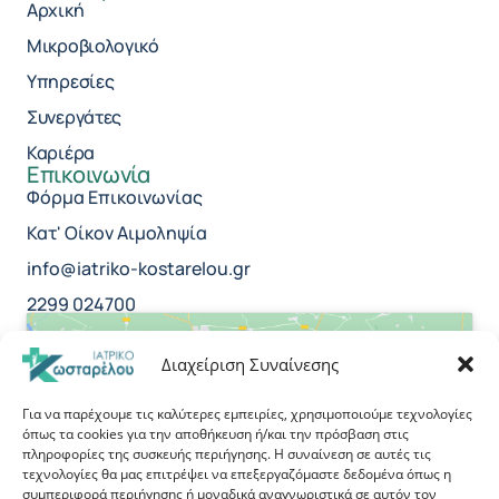
Αρχική
Μικροβιολογικό
Υπηρεσίες
Συνεργάτες
Καριέρα
Επικοινωνία
Φόρμα Επικοινωνίας
Κατ' Οίκον Αιμοληψία
info@iatriko-kostarelou.gr
2299 024700
Διαχείριση Συναίνεσης
Για να παρέχουμε τις καλύτερες εμπειρίες, χρησιμοποιούμε τεχνολογίες
όπως τα cookies για την αποθήκευση ή/και την πρόσβαση στις
Κάντε κλικ για να αποδεχτείτε cookies
πληροφορίες της συσκευής περιήγησης. Η συναίνεση σε αυτές τις
εμπορικής προώθησης και να
τεχνολογίες θα μας επιτρέψει να επεξεργαζόμαστε δεδομένα όπως η
συμπεριφορά περιήγησης ή μοναδικά αναγνωριστικά σε αυτόν τον
ενεργοποιήσετε αυτό το περιεχόμενο