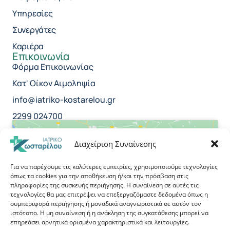
Υπηρεσίες
Συνεργάτες
Καριέρα
Επικοινωνία
Φόρμα Επικοινωνίας
Κατ' Οίκον Αιμοληψία
info@iatriko-kostarelou.gr
2299 024700
Διαχείριση Συναίνεσης
Για να παρέχουμε τις καλύτερες εμπειρίες, χρησιμοποιούμε τεχνολογίες
όπως τα cookies για την αποθήκευση ή/και την πρόσβαση στις
Κάντε κλικ για να αποδεχτείτε cookies
πληροφορίες της συσκευής περιήγησης. Η συναίνεση σε αυτές τις
εμπορικής προώθησης και να
τεχνολογίες θα μας επιτρέψει να επεξεργαζόμαστε δεδομένα όπως η
συμπεριφορά περιήγησης ή μοναδικά αναγνωριστικά σε αυτόν τον
ενεργοποιήσετε αυτό το περιεχόμενο
ιστότοπο. Η μη συναίνεση ή η ανάκληση της συγκατάθεσης μπορεί να
επηρεάσει αρνητικά ορισμένα χαρακτηριστικά και λειτουργίες.