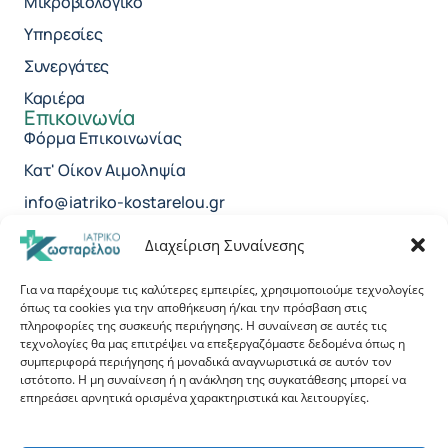
Μικροβιολογικό
Υπηρεσίες
Συνεργάτες
Καριέρα
Επικοινωνία
Φόρμα Επικοινωνίας
Κατ' Οίκον Αιμοληψία
info@iatriko-kostarelou.gr
2299 024700
Διαχείριση Συναίνεσης
Για να παρέχουμε τις καλύτερες εμπειρίες, χρησιμοποιούμε τεχνολογίες
όπως τα cookies για την αποθήκευση ή/και την πρόσβαση στις
πληροφορίες της συσκευής περιήγησης. Η συναίνεση σε αυτές τις
τεχνολογίες θα μας επιτρέψει να επεξεργαζόμαστε δεδομένα όπως η
συμπεριφορά περιήγησης ή μοναδικά αναγνωριστικά σε αυτόν τον
Κάντε κλικ για να αποδεχτείτε cookies
ιστότοπο. Η μη συναίνεση ή η ανάκληση της συγκατάθεσης μπορεί να
εμπορικής προώθησης και να
επηρεάσει αρνητικά ορισμένα χαρακτηριστικά και λειτουργίες.
ενεργοποιήσετε αυτό το περιεχόμενο